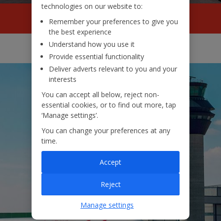
technologies on our website to:
Engenharia carreiras
Remember your preferences to give you
the best experience
Understand how you use it
Provide essential functionality
Deliver adverts relevant to you and your
interests
You can accept all below, reject non-
essential cookies, or to find out more, tap
‘Manage settings’.
You can change your preferences at any
time.
Accept
Reject
Manage settings