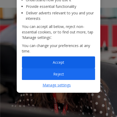
Provide essential functionality
Deliver adverts relevant to you and your
interests
You can accept all below, reject non-
essential cookies, or to find out more, tap
‘Manage settings’.
You can change your preferences at any
time.
Accept
Reject
Manage settings